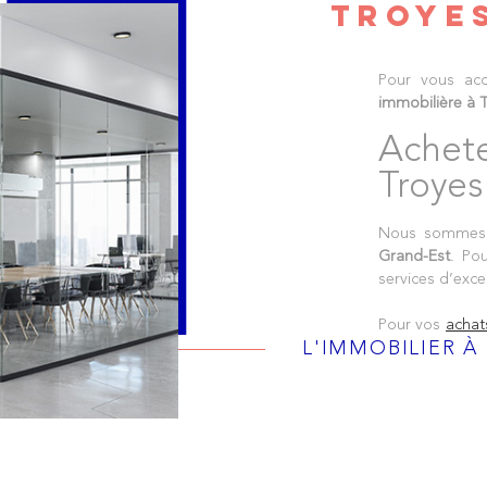
TROYE
Pour vous ac
immobilière à 
Achet
Troyes
Nous sommes 
Grand-Est
. Pou
services d’exce
Pour vos
achat
L'IMMOBILIER À
propriétés de 
petit apparteme
Troyes valorise
Pour vos opér
accomplit tout
requises. Nos