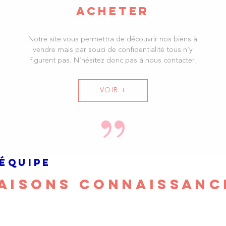
notre agence 
ACHETER
réalisation d
investissements
Notre site vous permettra de découvrir nos biens à
Quelque soit v
vendre mais par souci de confidentialité tous n’y
son expertise
figurent pas. N’hésitez donc pas à nous contacter.
restons à l'éc
confiance
.
VOIR +
Nous souhaito
faciliter la ré
faisons notre pr
'ÉQUIPE
AISONS CONNAISSANC