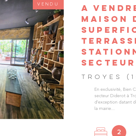
VENDU
A VENDR
MAISON D
SUPERFIC
TERRASS
STATION
SECTEUR
TROYES (
En exclusivité, Bien 
secteur Diderot à Tr
d'exception datant d
la mairie...
2