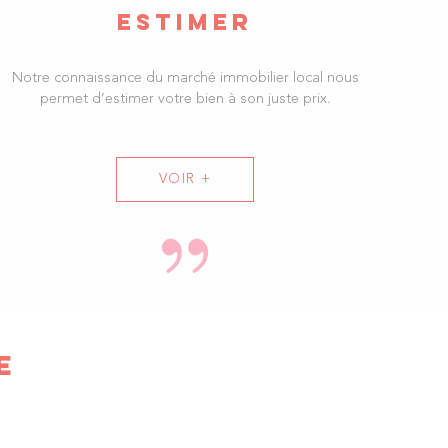
immobilière à Troyes sera
votre partenaire idéa
l dans la
ESTIMER
e vos projets immobilier. Nous vous orientons dans vos
 dans les meilleurs délais.
Notre connaissance du marché immobilier local nous
otre besoin, notre équipe dynamique met à votre service
permet d’estimer votre bien à son juste prix.
 immobilière sur tout le département de l'Aube. Nous
oute de vos attentes et exigences,
dans une relation de
VOIR +
ns vous accompagner et vous guider au mieux afin de
alisation et la réussite de vos projets immobiliers : nous en
iorité !
E