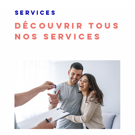
Troyes vous ap
et administrati
SERVICES
DÉCOUVRIR TOUS
Vende
NOS SERVICES
l'est
Troyes
Evitez les ris
immobilier ! 
d'
estimation d
du marché imm
un atout qui v
prix.
La ré
immobi
Nos prestation