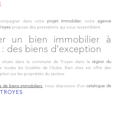
S
compagner dans votre
projet immobilier
, notre
agence
Troyes
propose des prestations qui vous ressemblent.
er un bien immobilier à
 : des biens d'exception
situés dans la commune de Troyes dans la
région du
r toutes les localités de l’Aube, Bien chez soi offre des
ption sur les propriétés du secteur.
s de biens immobiliers
, nous disposons d’un
catalogue de
 TROYES
prestige
: maisons contemporaines avec vue panoramique,
nt convivial, villas de luxe etc. Votre agence immobilière à
 vos exigences.
ations immobilières, l’agence immobilière à Troyes
es les procédures techniques, juridiques et financières
 agents spécialisés dans la connaissance du secteur de