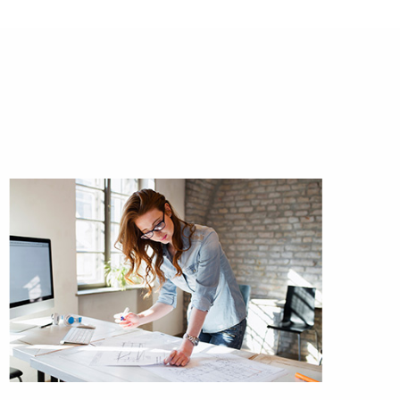
portent conseils et assistance dans vos démarches légales
ves.
z rapidement grâce à
imation immobilière à
ques de surévaluation ou de sous-évaluation de votre bien
BIEN CHEZ SOI Immobilier vous propose ses services
e biens immobiliers à Troyes
. Notre
parfaite connaissance
obilier
local ainsi que notre expertise immobilière seront
ous permettra de vendre votre bien rapidement et au juste
ussite de vos projets
liers, notre priorité
s sont adaptées à votre budget et vos critères. De A à Z,