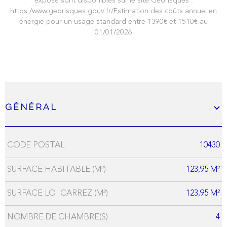
exposé sont disponibles sur le site Géorisques :
https:/www.georisques.gouv.fr/Estimation des coûts annuel en
énergie pour un usage standard entre 1390€ et 1510€ au
01/01/2026
Général
CODE POSTAL
10430
Caractérisque
Valeurs
SURFACE HABITABLE (M²)
123,95 M²
SURFACE LOI CARREZ (M²)
123,95 M²
NOMBRE DE CHAMBRE(S)
4