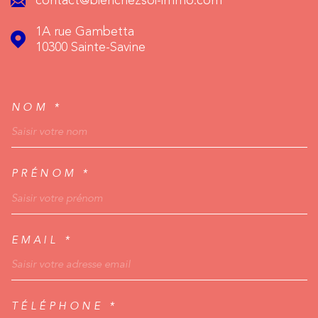
contact@bienchezsoi-immo.com
1A rue Gambetta
10300
Sainte-Savine
NOM *
TRAD_MELTEM_VOSCO
PRÉNOM *
EMAIL *
TÉLÉPHONE *