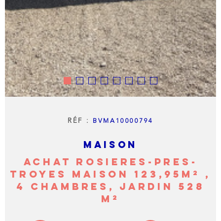
RÉF :
BVMA10000794
MAISON
ACHAT ROSIERES-PRES-
TROYES MAISON 123,95M² ,
4 CHAMBRES, JARDIN 528
M²