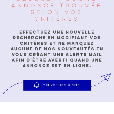
ANNONCE TROUVÉE
CHAMPS
RECHERCHER
LIVRE 
TEXTE
SELON VOS
CRITÈRES
RÉFÉRENCE
NOTRE
AGENC
Effectuez une nouvelle
recherche en modifiant vos
critères et ne manquez
NOTRE
aucune de nos nouveautés en
RÉGIO
vous créant une alerte mail
afin d'être averti quand une
annonce est en ligne.
CONTA
Activer une alerte