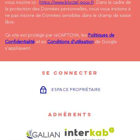
vous inscrire ici :
https://www.bloctel.gouv.fr
. Dans le cadre de
la protection des Données personnelles, nous vous invitons à
ne pas inscrire de Données sensibles dans le champ de saisie
libre.
Ce site est protégé par reCAPTCHA, les
Politiques de
Confidentialité
et es
Conditions d'utilisation
de Google
s'appliquent.
SE CONNECTER
ESPACE PROPRIÉTAIRE
ADHÉRENTS