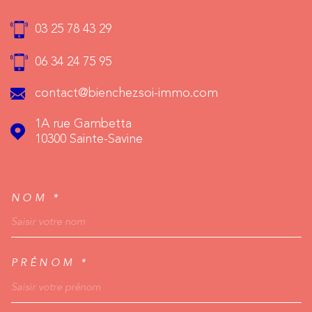
03 25 78 43 29
06 34 24 75 95
contact@bienchezsoi-immo.com
1A rue Gambetta
10300
Sainte-Savine
NOM *
TRAD_MELTEM_VOSCO
PRÉNOM *