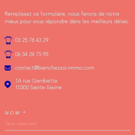
Remplissez ce formulaire, nous ferons de notre
mieux pour vous répondre dans les meilleurs délais.
03 25 78 43 29
06 34 24 75 95
contact@bienchezsoi-immo.com
1A rue Gambetta
10300
Sainte-Savine
NOM *
TRAD_MELTEM_VOSCO