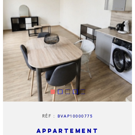
LIVRE 
NOTRE
AGENC
NOTRE
RÉGIO
CONTA
RÉF :
BVAP10000775
APPARTEMENT