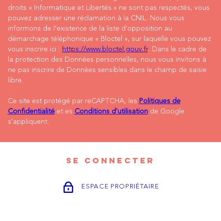
droits « Informatique et Libertés » ne sont pas respectés, vous
pouvez adresser une réclamation à la CNIL. Nous vous
informons de l’existence de la liste d'opposition au
démarchage téléphonique « Bloctel », sur laquelle vous pouvez
vous inscrire ici :
https://www.bloctel.gouv.fr
. Dans le cadre de
la protection des Données personnelles, nous vous invitons à
ne pas inscrire de Données sensibles dans le champ de saisie
libre.
Ce site est protégé par reCAPTCHA, les
Politiques de
Confidentialité
et es
Conditions d'utilisation
de Google
s'appliquent.
SE CONNECTER
ESPACE PROPRIÉTAIRE