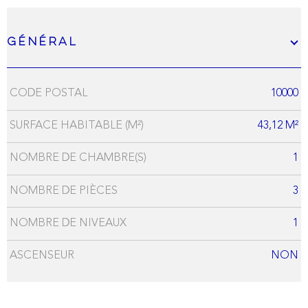
Général
CODE POSTAL
10000
Caractérisque
Valeurs
SURFACE HABITABLE (M²)
43,12 M²
NOMBRE DE CHAMBRE(S)
1
NOMBRE DE PIÈCES
3
NOMBRE DE NIVEAUX
1
ASCENSEUR
NON