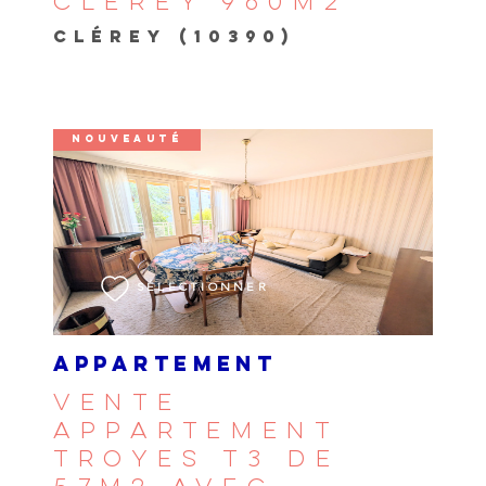
CLEREY 960M2
CLÉREY (10390)
NOUVEAUTÉ
VOIR LE BIEN
SÉLECTIONNER
APPARTEMENT
VENTE
APPARTEMENT
TROYES T3 DE