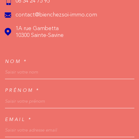
06 34 24 75 95
contact@bienchezsoi-immo.com
1A rue Gambetta
10300
Sainte-Savine
NOM *
TRAD_MELTEM_VOSCO
PRÉNOM *
EMAIL *