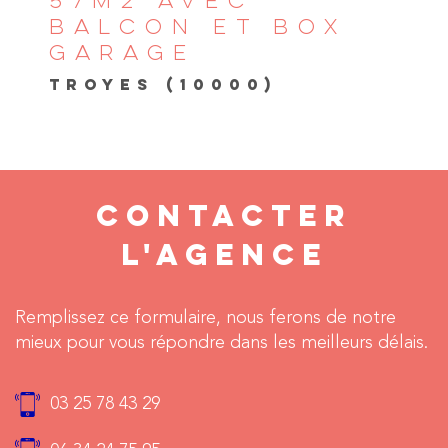
57M2 AVEC
BALCON ET BOX
GARAGE
TROYES (10000)
CONTACTER
L'AGENCE
Remplissez ce formulaire, nous ferons de notre
mieux pour vous répondre dans les meilleurs délais.
03 25 78 43 29