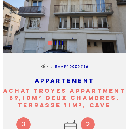
LIVRE 
NOTRE
AGENC
NOTRE
RÉGIO
RÉF :
BVAP10000746
CONTA
APPARTEMENT
ACHAT TROYES APPARTMENT
69,10M² DEUX CHAMBRES,
TERRASSE 11M², CAVE
3
2