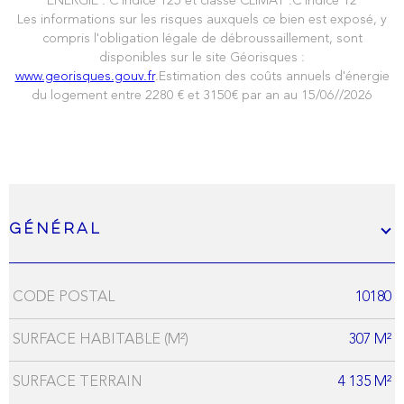
ENERGIE : C indice 125 et classe CLIMAT :C indice 12
Les informations sur les risques auxquels ce bien est exposé, y
compris l'obligation légale de débroussaillement, sont
disponibles sur le site Géorisques :
www.georisques.gouv.fr
.Estimation des coûts annuels d'énergie
du logement entre 2280 € et 3150€ par an au 15/06//2026
Général
CODE POSTAL
10180
Caractérisque
Valeurs
SURFACE HABITABLE (M²)
307 M²
SURFACE TERRAIN
4 135 M²