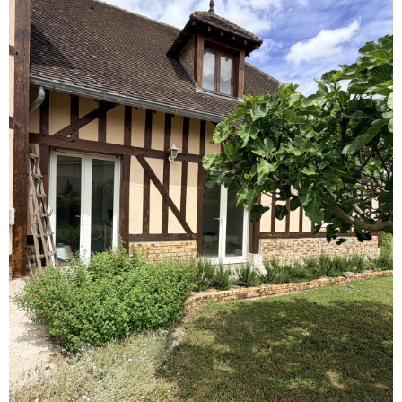
LIVRE 
NOTRE
AGENC
NOTRE
RÉGIO
CONTA