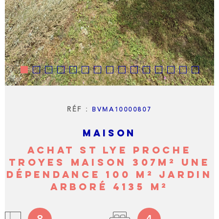
RÉF :
BVMA10000807
MAISON
ACHAT ST LYE PROCHE
TROYES MAISON 307M² UNE
DÉPENDANCE 100 M² JARDIN
ARBORÉ 4135 M²