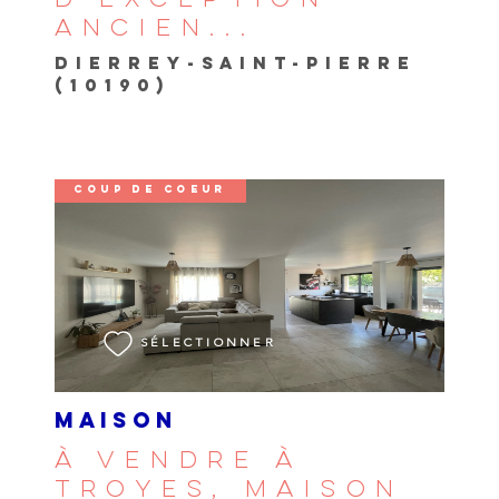
D'EXCEPTION
ANCIEN...
DIERREY-SAINT-PIERRE
(10190)
COUP DE COEUR
VOIR LE BIEN
SÉLECTIONNER
MAISON
À VENDRE À
TROYES, MAISON