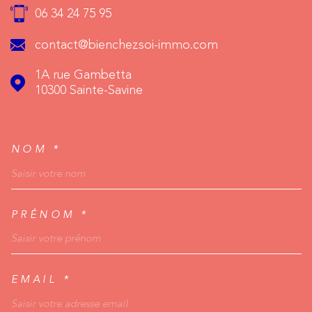
06 34 24 75 95
contact@bienchezsoi-immo.com
1A rue Gambetta
10300
Sainte-Savine
NOM *
TRAD_MELTEM_VOSCO
PRÉNOM *
EMAIL *