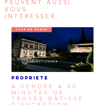
PEUVENT AUSSI
VOUS
INTÉRESSER
COUP DE COEUR
VOIR LE BIEN
SÉLECTIONNER
PROPRIETE
A VENDRE A 20
MINUTES DE
TROYES BÂTISSE