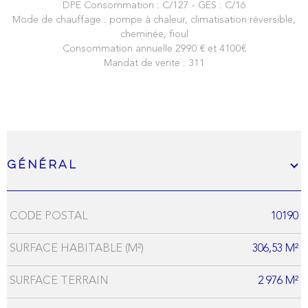
DPE Consommation : C/127 - GES : C/16
Mode de chauffage : pompe à chaleur, climatisation réversible,
cheminée, fioul
Consommation annuelle 2990 € et 4100€
Mandat de vente : 311
Général
CODE POSTAL
10190
Caractérisque
Valeurs
SURFACE HABITABLE (M²)
306,53 M²
SURFACE TERRAIN
2 976 M²