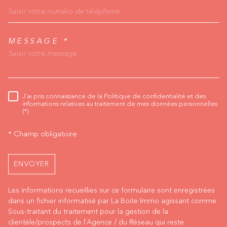
MESSAGE *
TRAD_MELTEM_VORED
J'ai pris connaissance de la Politique de confidentialité et des
RÈGLEMENTATION
informations relatives au traitement de mes données personnelles
(*)
* Champ obligatoire
ENVOYER
Les informations recueillies sur ce formulaire sont enregistrées
dans un fichier informatisé par La Boite Immo agissant comme
Sous-traitant du traitement pour la gestion de la
clientèle/prospects de l'Agence / du Réseau qui reste