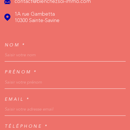
contact@bienchezsoi-immo.com
1A rue Gambetta
10300
Sainte-Savine
NOM *
TRAD_MELTEM_VOSCO
PRÉNOM *
EMAIL *
TÉLÉPHONE *