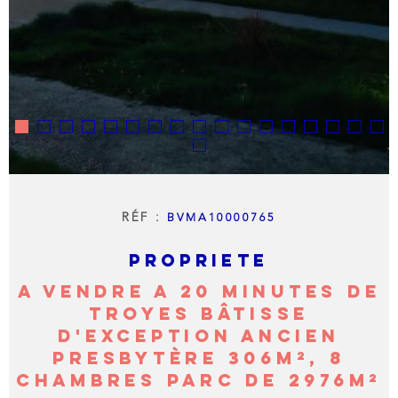
RÉF :
BVMA10000765
PROPRIETE
A VENDRE A 20 MINUTES DE
TROYES BÂTISSE
D'EXCEPTION ANCIEN
PRESBYTÈRE 306M², 8
CHAMBRES PARC DE 2976M²