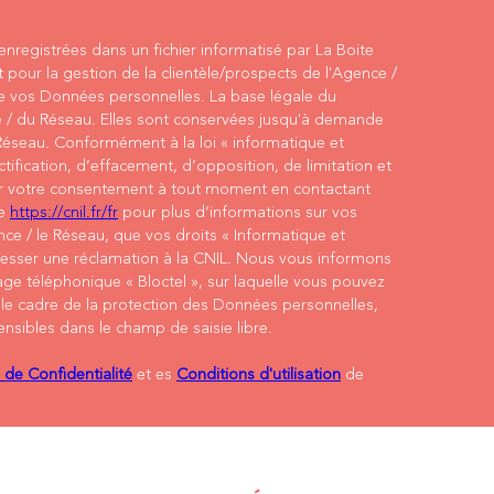
 enregistrées dans un fichier informatisé par La Boite
our la gestion de la clientèle/prospects de l'Agence /
e vos Données personnelles. La base légale du
ce / du Réseau. Elles sont conservées jusqu'à demande
Réseau. Conformément à la loi « informatique et
ctification, d’effacement, d’opposition, de limitation et
rer votre consentement à tout moment en contactant
te
https://cnil.fr/fr
pour plus d’informations sur vos
nce / le Réseau, que vos droits « Informatique et
resser une réclamation à la CNIL. Nous vous informons
age téléphonique « Bloctel », sur laquelle vous pouvez
 le cadre de la protection des Données personnelles,
nsibles dans le champ de saisie libre.
s de Confidentialité
et es
Conditions d'utilisation
de