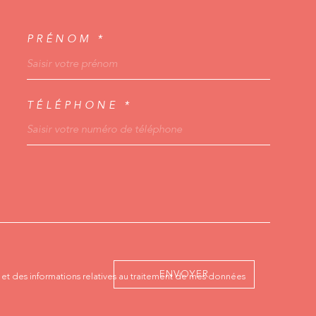
PRÉNOM *
OSCOORDONNEES
TÉLÉPHONE *
OREDEMANDE
ENVOYER
té et des informations relatives au traitement de mes données