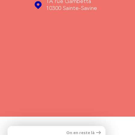
1A rue Gambetta
10300
Sainte-Savine
On en reste là