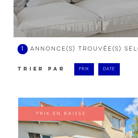
1
annonce(s) trouvée(s) se
TRIER PAR
PRIX
DATE
PRIX EN BAISSE