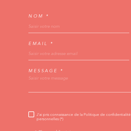
NOM *
TRAD_MELTEM_V
EMAIL *
MESSAGE *
TRAD_MELTEM_V
J'ai pris connaissance de la Politique de confidentiali
RÈGLEMENTATION
personnelles (*)