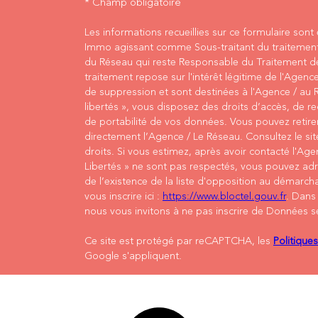
* Champ obligatoire
Les informations recueillies sur ce formulaire sont
Immo agissant comme Sous-traitant du traitement p
du Réseau qui reste Responsable du Traitement d
traitement repose sur l'intérêt légitime de l'Agen
de suppression et sont destinées à l'Agence / au 
libertés », vous disposez des droits d’accès, de re
de portabilité de vos données. Vous pouvez reti
directement l’Agence / Le Réseau. Consultez le si
droits. Si vous estimez, après avoir contacté l'Age
Libertés » ne sont pas respectés, vous pouvez ad
de l’existence de la liste d'opposition au démarch
vous inscrire ici :
https://www.bloctel.gouv.fr
. Dans
nous vous invitons à ne pas inscrire de Données se
Ce site est protégé par reCAPTCHA, les
Politique
Google s'appliquent.