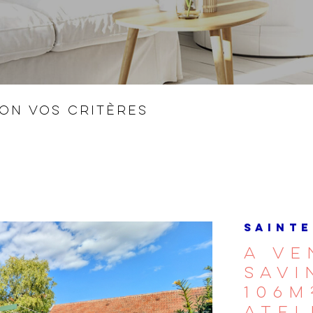
lon vos critères
SAINTE
A VE
SAVI
106M