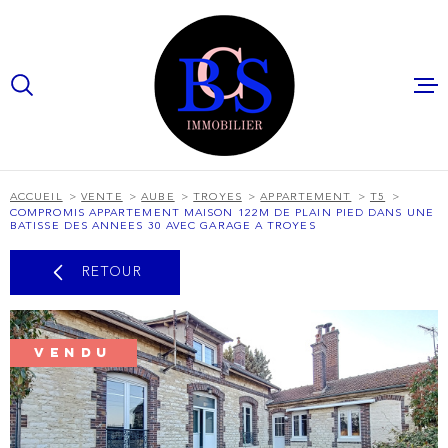
Aller
Aller
Aller
Aller
à
à
au
au
:
la
menu
contenu
VOTRE
recherche
principal
RECHERCHE
ACCUEI
TYPE
D'OFFRE
ACHETER
ACCUEIL
VENTE
AUBE
TROYES
APPARTEMENT
T5
COMPROMIS APPARTEMENT MAISON 122M DE PLAIN PIED DANS UNE
NOS
TYPE
BATISSE DES ANNEES 30 AVEC GARAGE A TROYES
SERVIC
DE
TYPE DE BIEN
BIEN
RETOUR
VILLE
NOS BI
BUDGET
VENDU
BIENS
BUDGET
PROFE
RECHERCHER