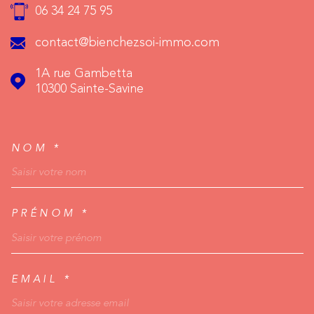
06 34 24 75 95
contact@bienchezsoi-immo.com
1A rue Gambetta
10300
Sainte-Savine
NOM *
TRAD_MELTEM_VOSCO
PRÉNOM *
EMAIL *