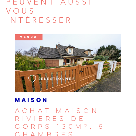
PEUVENT AUSSI
VOUS
INTÉRESSER
VENDU
VOIR LE BIEN
SÉLECTIONNER
MAISON
ACHAT MAISON
RIVIERES DE
CORPS 130M², 5
CHAMBRES