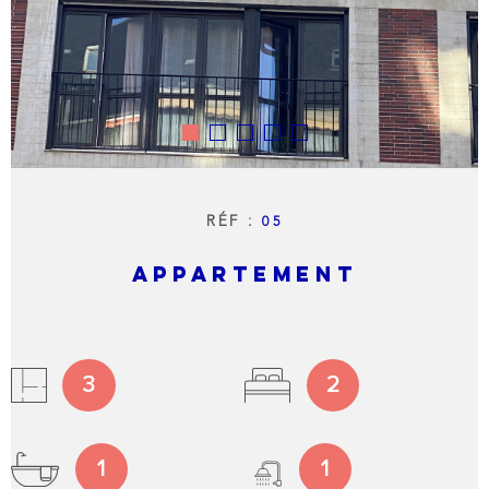
LIVRE 
NOTRE
AGENC
NOTRE
RÉGIO
RÉF :
05
APPARTEMENT
CONTA
3
2
1
1