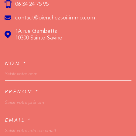
06 34 24 75 95
contact@bienchezsoi-immo.com
1A rue Gambetta
10300
Sainte-Savine
NOM *
TRAD_MELTEM_VOSCO
PRÉNOM *
EMAIL *