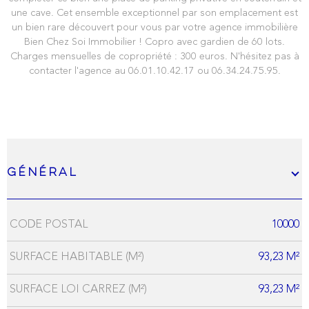
une cave. Cet ensemble exceptionnel par son emplacement est
un bien rare découvert pour vous par votre agence immobilière
Bien Chez Soi Immobilier ! Copro avec gardien de 60 lots.
Charges mensuelles de copropriété : 300 euros. N'hésitez pas à
contacter l'agence au 06.01.10.42.17 ou 06.34.24.75.95.
Général
CODE POSTAL
10000
Caractérisque
Valeurs
SURFACE HABITABLE (M²)
93,23 M²
SURFACE LOI CARREZ (M²)
93,23 M²