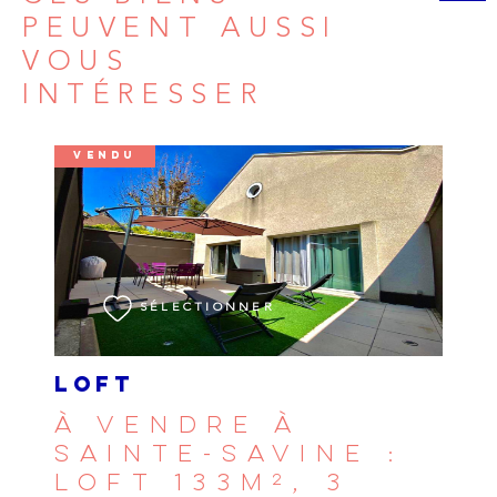
PEUVENT AUSSI
VOUS
INTÉRESSER
VENDU
VOIR LE BIEN
SÉLECTIONNER
LOFT
À VENDRE À
SAINTE-SAVINE :
LOFT 133M², 3