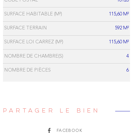
CODE POSTAL
10120
Caractérisque
Valeurs
SURFACE HABITABLE (M²)
115,60 M²
SURFACE TERRAIN
592 M²
SURFACE LOI CARREZ (M²)
115,60 M²
NOMBRE DE CHAMBRE(S)
4
NOMBRE DE PIÈCES
6
PARTAGER LE BIEN
FACEBOOK