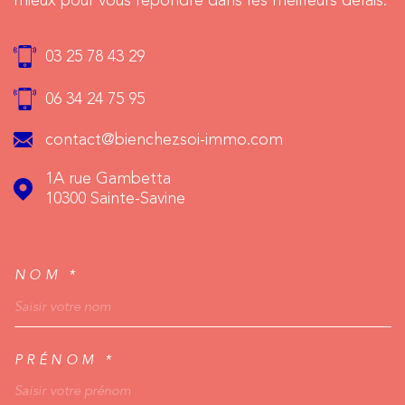
mieux pour vous répondre dans les meilleurs délais.
03 25 78 43 29
06 34 24 75 95
contact@bienchezsoi-immo.com
1A rue Gambetta
10300
Sainte-Savine
NOM *
TRAD_MELTEM_VOSCO
PRÉNOM *