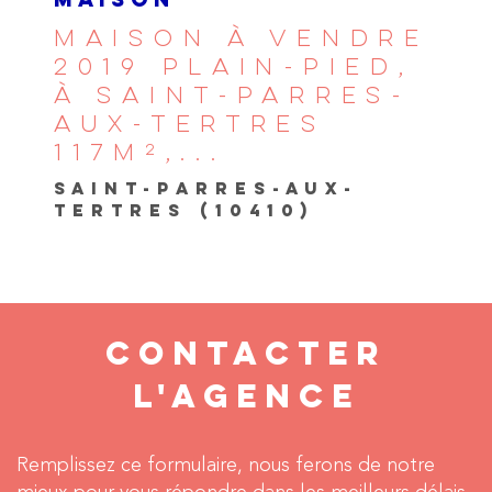
MAISON
MAISON À VENDRE
2019 PLAIN-PIED,
À SAINT-PARRES-
AUX-TERTRES
117M²,...
SAINT-PARRES-AUX-
TERTRES (10410)
CONTACTER
L'AGENCE
Remplissez ce formulaire, nous ferons de notre