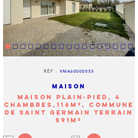
LIVRE 
NOTRE
AGENC
NOTRE
RÉGIO
RÉF :
VMA60000053
CONTA
MAISON
MAISON PLAIN-PIED, 4
CHAMBRES,116M², COMMUNE
DE SAINT GERMAIN TERRAIN
591M²