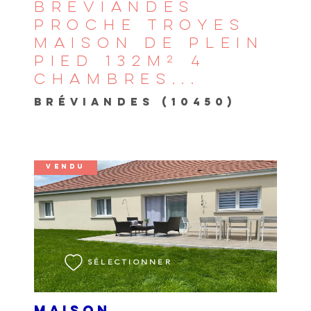
BREVIANDES
PROCHE TROYES
MAISON DE PLEIN
PIED 132M² 4
CHAMBRES...
BRÉVIANDES (10450)
VENDU
VOIR LE BIEN
SÉLECTIONNER