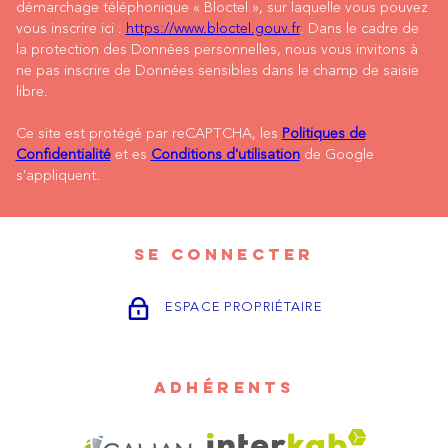
démarchage téléphonique « Bloctel », sur laquelle vous pouvez
vous inscrire ici :
https://www.bloctel.gouv.fr
. Dans le cadre de
la protection des Données personnelles, nous vous invitons à
ne pas inscrire de Données sensibles dans le champ de saisie
libre.
Ce site est protégé par reCAPTCHA, les
Politiques de
Confidentialité
et es
Conditions d'utilisation
de Google
s'appliquent.
SE CONNECTER
ESPACE PROPRIÉTAIRE
ADHÉRENTS