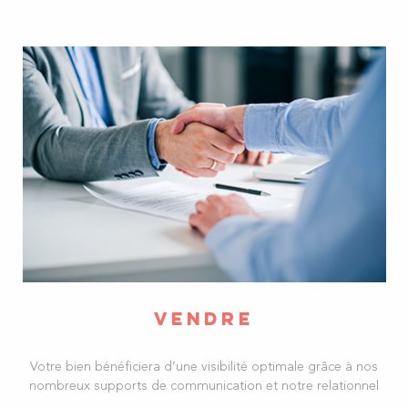
immobiliers, notre priorité
Nos prestations sont adaptées à votre budget et vos critères.
De A à Z, notre agence immobilière à Troyes sera
votre
partenaire idéa
l dans la réalisation de vos projets immobilier.
Nous vous orientons dans vos investissements dans les meilleurs
délais.
Quelque soit votre besoin, notre équipe dynamique met à votre
service son expertise immobilière sur tout le département de
l'Aube. Nous restons à l'écoute de vos attentes et exigences,
dans une relation de confiance
.
Nous souhaitons vous accompagner et vous guider au mieux
afin de faciliter la réalisation et la réussite de vos projets
immobiliers : nous en faisons notre priorité !
VENDRE
Votre bien bénéficiera d’une visibilité optimale grâce à nos
nombreux supports de communication et notre relationnel