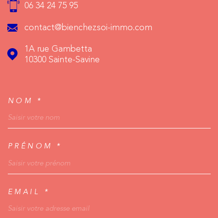
06 34 24 75 95
contact@bienchezsoi-immo.com
1A rue Gambetta
10300
Sainte-Savine
NOM *
TRAD_MELTEM_VOSCO
PRÉNOM *
EMAIL *