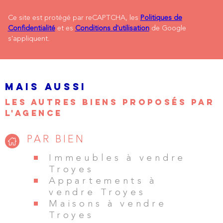
Ce site est protégé par reCAPTCHA, les
Politiques de
Confidentialité
et es
Conditions d'utilisation
de Google
s'appliquent.
MAIS AUSSI
LES AUTRES BIENS PROPOSÉS PAR
L'AGENCE
PAR BIEN
Immeubles à vendre
Troyes
Appartements à
vendre Troyes
Maisons à vendre
Troyes